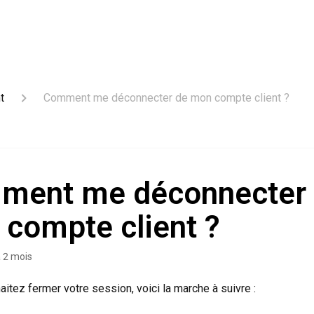
t
Comment me déconnecter de mon compte client ?
ment me déconnecter
compte client ?
 a 2 mois
aitez fermer votre session, voici la marche à suivre :