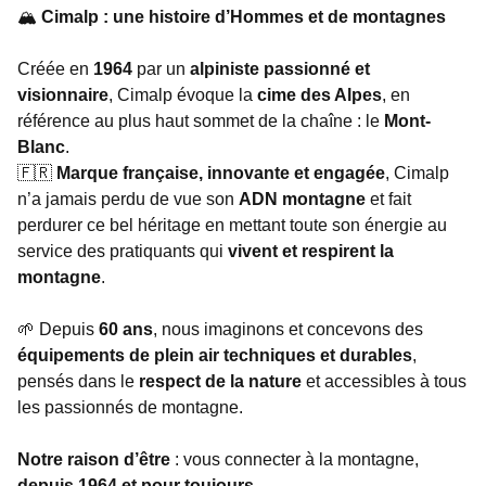
🏔️
Cimalp : une histoire d’Hommes et de montagnes
Créée en
1964
par un
alpiniste passionné et
visionnaire
, Cimalp évoque la
cime des Alpes
, en
référence au plus haut sommet de la chaîne : le
Mont-
Blanc
.
🇫🇷
Marque française, innovante et engagée
, Cimalp
n’a jamais perdu de vue son
ADN montagne
et fait
perdurer ce bel héritage en mettant toute son énergie au
service des pratiquants qui
vivent et respirent la
montagne
.
🌱 Depuis
60 ans
, nous imaginons et concevons des
équipements de plein air techniques et durables
,
pensés dans le
respect de la nature
et accessibles à tous
les passionnés de montagne.
Notre raison d’être
: vous connecter à la montagne,
depuis 1964 et pour toujours
.